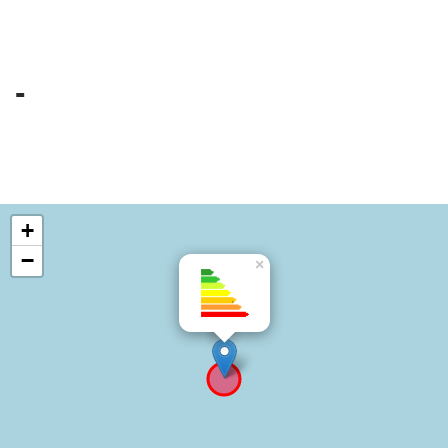
-
+
−
×