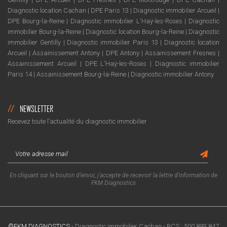
Diagnostic location Cachan
|
DPE Paris 13
|
Diagnostic immobilier Arcueil
|
DPE Bourg-la-Reine
|
Diagnostic immobilier L'Haÿ-les-Roses
|
Diagnostic
immobilier Bourg-la-Reine
|
Diagnostic location Bourg-la-Reine
|
Diagnostic
immobilier Gentilly
|
Diagnostic immobilier Paris 13
|
Diagnostic location
Arcueil
|
Assainissement Antony
|
DPE Antony
|
Assainissement Fresnes
|
Assainissement Arcueil
|
DPE L'Haÿ-les-Roses
|
Diagnostic immobilier
Paris 14
|
Assainissement Bourg-la-Reine
|
Diagnostic immobilier Antony
NEWSLETTER
Recevez toute l’actualité du diagnostic immobilier
En cliquant sur le bouton d’envoi, j'accepte de recevoir la lettre d’information de
FKM Diagnostics
©FKM DIAGNOSTICS
-
Diagnostic immobilier Cachan
- RCS : 500 893 847