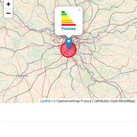
+
×
−
Fresnes
Leaflet
| © Openstreetmap France | {attribution.OpenStreetMap}