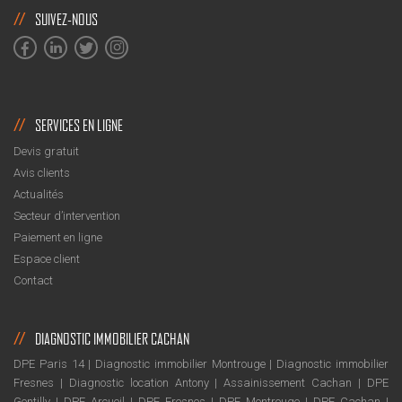
SUIVEZ-NOUS
SERVICES EN LIGNE
Devis gratuit
Avis clients
Actualités
Secteur d’intervention
Paiement en ligne
Espace client
Contact
DIAGNOSTIC IMMOBILIER CACHAN
DPE Paris 14
|
Diagnostic immobilier Montrouge
|
Diagnostic immobilier
Fresnes
|
Diagnostic location Antony
|
Assainissement Cachan
|
DPE
Gentilly
|
DPE Arcueil
|
DPE Fresnes
|
DPE Montrouge
|
DPE Cachan
|